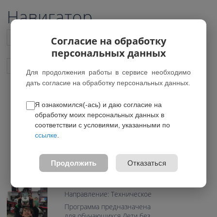
Навигатор
Список всех программ
Согласие на обработку
персональных данных
Показать подобные программы
Для продолжения работы в сервисе необходимо
дать согласие на обработку персональных данных.
Я ознакомился(-ась) и даю согласие на
Образовательная и
обработку моих персональных данных в
спортивная робототехника 9-
соответствии с условиями, указанными по
13 лет Гудвин
ссылке
.
*Нет действующих групп
5.00 из 5
Продолжить
Отказаться
Возраст: 9-13 лет
Направление: Техническое
Программа предназначена
для обучающихся Дети без