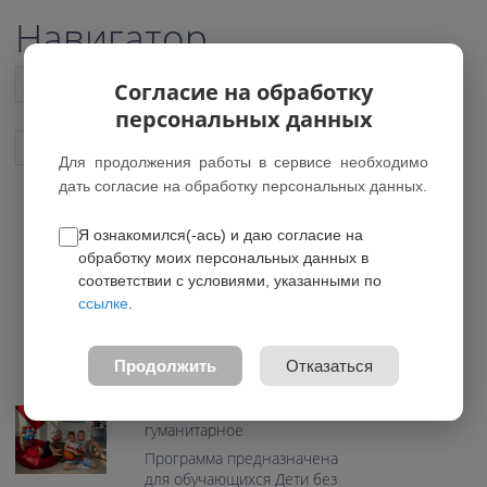
Навигатор
Список всех программ
Согласие на обработку
персональных данных
Показать подобные программы
Для продолжения работы в сервисе необходимо
дать согласие на обработку персональных данных.
Я ознакомился(-ась) и даю согласие на
Английский язык (Teen)
обработку моих персональных данных в
Гудвин
соответствии с условиями, указанными по
ссылке
.
*Нет действующих групп
0.0
Продолжить
Отказаться
Возраст: 11-17 лет
Направление: Социально-
гуманитарное
Программа предназначена
для обучающихся Дети без