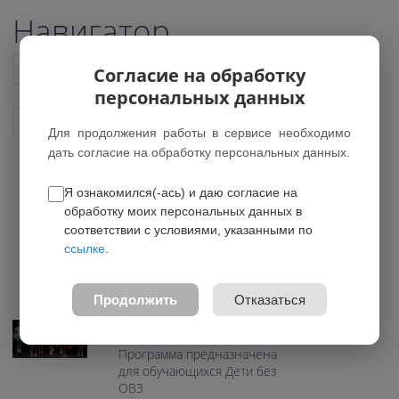
Навигатор
Список всех программ
Согласие на обработку
персональных данных
Показать подобные программы
Для продолжения работы в сервисе необходимо
дать согласие на обработку персональных данных.
Я ознакомился(-ась) и даю согласие на
Азбука танца
обработку моих персональных данных в
*Программа была удалена
соответствии с условиями, указанными по
ссылке
.
0.0
Возраст: 5-6 лет
Продолжить
Отказаться
Направление:
Художественное
Программа предназначена
для обучающихся Дети без
ОВЗ